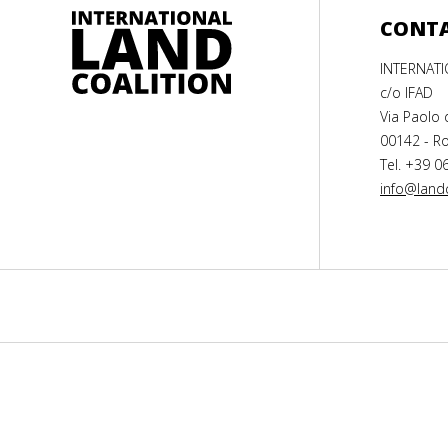
CONT
INTERNAT
c/o IFAD
Via Paolo 
00142 - Ro
Tel. +39 0
info@landc