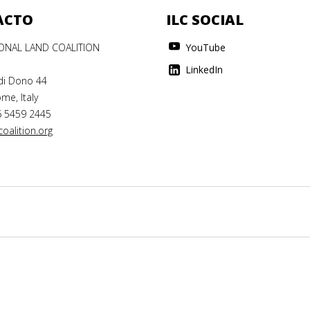
ACTO
ILC SOCIAL
IONAL LAND COALITION
YouTube
LinkedIn
di Dono 44
me, Italy
6 5459 2445
oalition.org