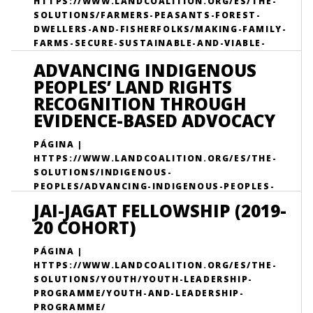
HTTPS://WWW.LANDCOALITION.ORG/ES/THE-
SOLUTIONS/FARMERS-PEASANTS-FOREST-
DWELLERS-AND-FISHERFOLKS/MAKING-FAMILY-
FARMS-SECURE-SUSTAINABLE-AND-VIABLE-
ASIA/
ADVANCING INDIGENOUS
PEOPLES’ LAND RIGHTS
RECOGNITION THROUGH
EVIDENCE-BASED ADVOCACY
PÁGINA |
HTTPS://WWW.LANDCOALITION.ORG/ES/THE-
SOLUTIONS/INDIGENOUS-
PEOPLES/ADVANCING-INDIGENOUS-PEOPLES-
LAND-RIGHTS-RECOGNITION-THROUGH-
JAI-JAGAT FELLOWSHIP (2019-
EVIDENCE-BASED-ADVOCACY/
20 COHORT)
PÁGINA |
HTTPS://WWW.LANDCOALITION.ORG/ES/THE-
SOLUTIONS/YOUTH/YOUTH-LEADERSHIP-
PROGRAMME/YOUTH-AND-LEADERSHIP-
PROGRAMME/