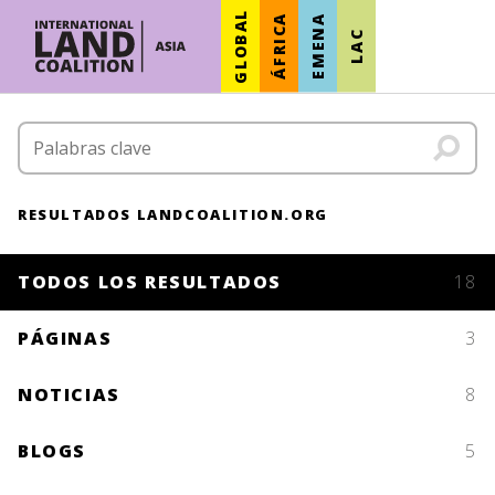
GLOBAL
ÁFRICA
EMENA
LAC
RESULTADOS LANDCOALITION.ORG
TODOS LOS RESULTADOS
18
PÁGINAS
3
NOTICIAS
8
BLOGS
5