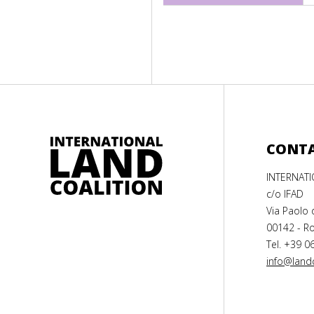
CONT
INTERNAT
c/o IFAD
Via Paolo 
00142 - Ro
Tel. +39 0
info@landc