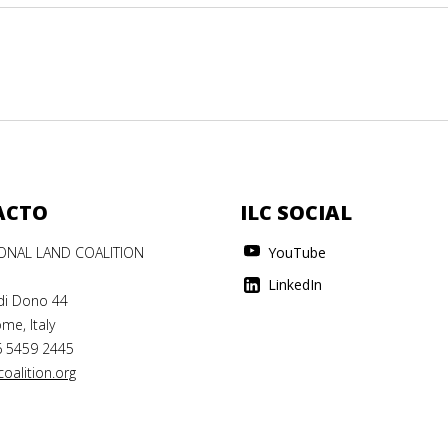
ACTO
ILC SOCIAL
IONAL LAND COALITION
YouTube
LinkedIn
di Dono 44
me, Italy
6 5459 2445
oalition.org