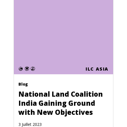
Mauritania
Mauritius
Mayotte
Mexico
Moldova
Monaco
ILC ASIA
Mongolia
Blog
Montserrat
National Land Coalition
Morocco
India Gaining Ground
Mozambique
with New Objectives
Namibia
3 Juillet 2023