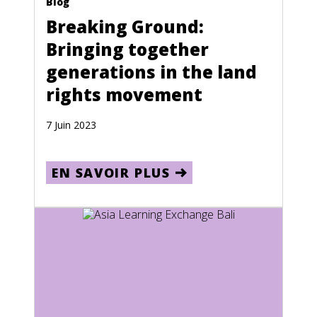
Blog
Oman
Breaking Ground:
Pakistan
Bringing together
Palau
generations in the land
Palestine
rights movement
Panama
7 Juin 2023
Papua New Guinea
Paraguay
EN SAVOIR PLUS
Peru
Philippines
Pitcairn Islands
Poland
Portugal