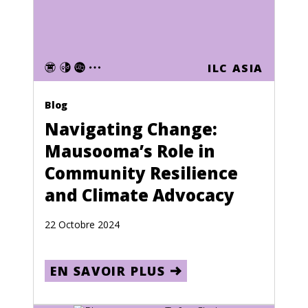
Événement
Communiqués de presse
Reportages photographiques
ILC ASIA
Langue
Blog
Anglais
Navigating Change:
Français
Mausooma’s Role in
Espagnol
Community Resilience
and Climate Advocacy
Pays
Jordan
22 Octobre 2024
France
EN SAVOIR PLUS
Afghanistan
Albania