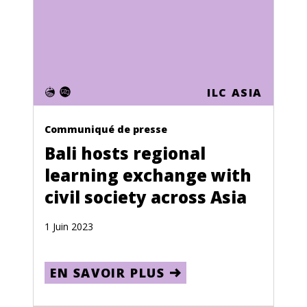
Puerto Rico
Qatar
Reunion
Romania
ILC ASIA
Russia
Communiqué de presse
Rwanda
Bali hosts regional
Saint Kitts and Nevis
learning exchange with
civil society across Asia
Saint Lucia
Saint Pierre and Miquelon
1 Juin 2023
Saint Vincent and the Grenadines
EN SAVOIR PLUS
Samoa
San Marino