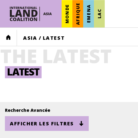
AFRIQUE
MONDE
EMENA
LAC
HOME
ASIA
/
LATEST
THE LATEST
LATEST
Recherche Avancée
AFFICHER LES FILTRES