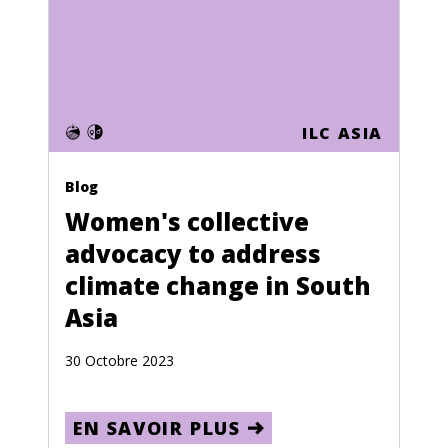
Ghana
Gibraltar
Greece
Greenland
ILC ASIA
Grenada
Blog
Guadeloupe
Women's collective
Guam
advocacy to address
Guatemala
climate change in South
Guinea
Asia
Guinea-Bissau
30 Octobre 2023
Guyana
Haiti
EN SAVOIR PLUS