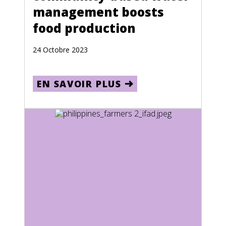
management boosts
Jamaica
food production
Japan
Kazakhstan
24 Octobre 2023
Kenya
EN SAVOIR PLUS
Kiribati
Kuwait
Kyrgyzstan
Laos
Lebanon
Lesotho
Liberia
Libya