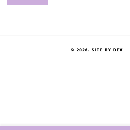
Uganda
Ukraine
United Arab Emirates
United Kingdom
United States of America
© 2026.
SITE BY DEV
United States Virgin Islands
Uruguay
Uzbekistan
Vanuatu
Venezuela
Vietnam
Western Sahara