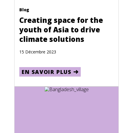
Estonia
Blog
Creating space for the
Ethiopia
youth of Asia to drive
Falkland Islands
climate solutions
Federated States of Micronesia
15 Décembre 2023
Fiji
Finland
EN SAVOIR PLUS
French Guiana
French Polynesia
Gabon
Gaza Strip and West Bank
Germany