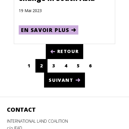
South Sudan
19 Mai 2023
Spain
EN SAVOIR PLUS
Sri Lanka
Sudan
RETOUR
Suriname
Swaziland
1
2
3
4
5
6
(CURRENT)
Sweden
SUIVANT
Switzerland
Syria
CONTACT
Taiwan
Tajikistan
INTERNATIONAL LAND COALITION
c/o IFAD