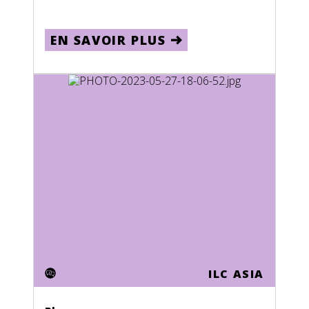
Nauru
Nepal
EN SAVOIR PLUS
Netherlands
Netherlands Antilles
New Caledonia
New Zealand
Nicaragua
Niger
Nigeria
North Korea
Northern Mariana Islands
ILC ASIA
Norway