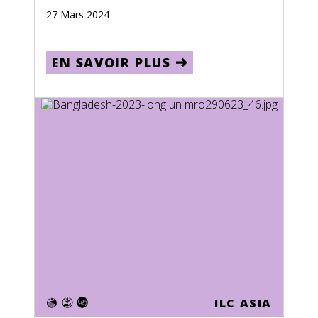
27 Mars 2024
Cyprus
Czech Republic
EN SAVOIR PLUS
Denmark
Djibouti
Dominica
Dominican Republic
DR Congo
Ecuador
Egypt
El Salvador
Equatorial Guinea
ILC ASIA
Eritrea