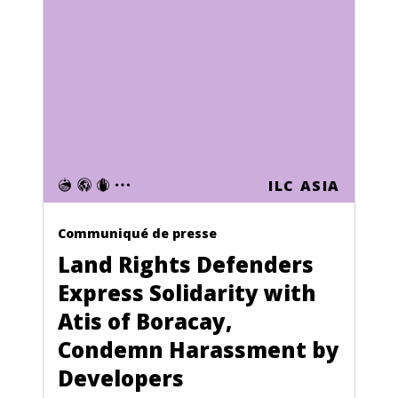
Cape Verde
Central African Republic
Chad
Chile
China
Colombia
ILC ASIA
Comoros
Communiqué de presse
Congo (Zaire)
Land Rights Defenders
Cook Islands
Express Solidarity with
Atis of Boracay,
Costa Rica
Condemn Harassment by
Croatia
Developers
Cuba