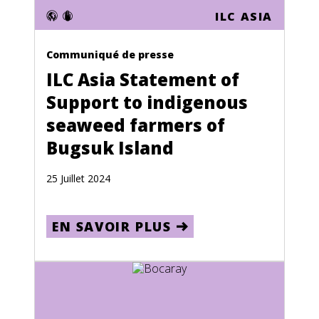
Bosnia and Herzegovina
ILC ASIA
Crise Climatique
Botswana
Communiqué de presse
Brazil
ILC Asia Statement of
British Virgin Islands
Support to indigenous
Brunei
seaweed farmers of
Bulgaria
Bugsuk Island
Burkina Faso
25 Juillet 2024
Burma
Burundi
EN SAVOIR PLUS
Cambodia
Cameroon
Canada