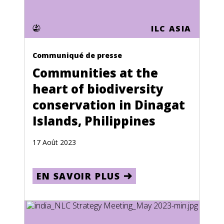
Lithuania
ILC ASIA
Luxembourg
Macau
Communiqué de presse
Communities at the
Macedonia
heart of biodiversity
Madagascar
conservation in Dinagat
Malawi
Islands, Philippines
Malaysia
17 Août 2023
Maldives
Mali
EN SAVOIR PLUS
Malta
Marshall Islands
Martinique