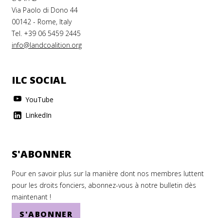
Tanzania
Via Paolo di Dono 44
Thailand
00142 - Rome, Italy
Tel. +39 06 5459 2445
The Gambia
info@landcoalition.org
The Holy See
Togo
ILC SOCIAL
Tonga
YouTube
Trinidad and Tobago
LinkedIn
Tunisia
Turkey
S'ABONNER
Turkmenistan
Pour en savoir plus sur la manière dont nos membres luttent
pour les droits fonciers, abonnez-vous à notre bulletin dès
Turks and Caicos Islands
maintenant !
Tuvalu
S'ABONNER