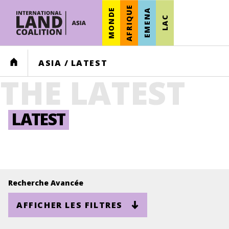
AFRIQUE
MONDE
EMENA
LAC
HOME
ASIA
/
LATEST
THE LATEST
LATEST
Recherche Avancée
AFFICHER LES FILTRES