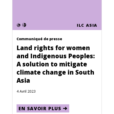
Événement
Communiqués de presse
Reportages photographiques
ILC ASIA
Langue
Communiqué de presse
Anglais
Land rights for women
Français
and Indigenous Peoples:
Espagnol
A solution to mitigate
climate change in South
Pays
Asia
Jordan
4 Avril 2023
France
Afghanistan
EN SAVOIR PLUS
Albania