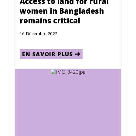
Access to land for rural
women in Bangladesh
Estonia
remains critical
Ethiopia
Falkland Islands
16 Décembre 2022
Federated States of Micronesia
EN SAVOIR PLUS
Fiji
Finland
French Guiana
French Polynesia
Gabon
Gaza Strip and West Bank
Germany