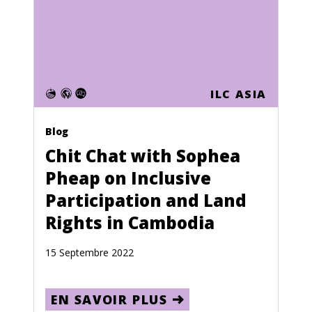
Puerto Rico
Qatar
Reunion
Romania
ILC ASIA
Russia
Blog
Rwanda
Chit Chat with Sophea
Saint Kitts and Nevis
Pheap on Inclusive
Participation and Land
Saint Lucia
Rights in Cambodia
Saint Pierre and Miquelon
Saint Vincent and the Grenadines
15 Septembre 2022
Samoa
EN SAVOIR PLUS
San Marino