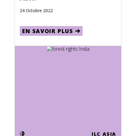
Jamaica
24 Octobre 2022
Japan
Kazakhstan
EN SAVOIR PLUS
Kenya
Kiribati
Kuwait
Kyrgyzstan
Laos
Lebanon
Lesotho
Liberia
Libya
ILC ASIA