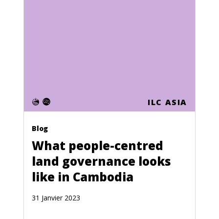
Cape Verde
Central African Republic
Chad
Chile
China
Colombia
ILC ASIA
Comoros
Blog
Congo (Zaire)
What people-centred
Cook Islands
land governance looks
like in Cambodia
Costa Rica
Croatia
31 Janvier 2023
Cuba