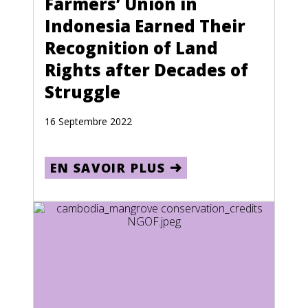
Farmers’ Union in
Oman
Indonesia Earned Their
Pakistan
Recognition of Land
Palau
Rights after Decades of
Palestine
Struggle
Panama
16 Septembre 2022
Papua New Guinea
Paraguay
EN SAVOIR PLUS
Peru
Philippines
Pitcairn Islands
Poland
Portugal