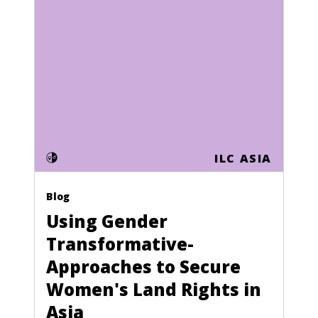
Honduras
Hong Kong
Hungary
Iceland
India
Indonesia
ILC ASIA
Iran
Iraq
Blog
Using Gender
Ireland
Transformative-
Israel
Approaches to Secure
Italy
Women's Land Rights in
Ivory Coast
Asia