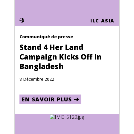
Ghana
Gibraltar
ILC ASIA
Greece
Greenland
Communiqué de presse
Stand 4 Her Land
Grenada
Campaign Kicks Off in
Guadeloupe
Bangladesh
Guam
8 Décembre 2022
Guatemala
Guinea
EN SAVOIR PLUS
Guinea-Bissau
Guyana
Haiti