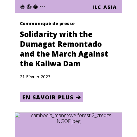
Bosnia and Herzegovina
ILC ASIA
Crise Climatique
Botswana
Communiqué de presse
Brazil
Solidarity with the
British Virgin Islands
Dumagat Remontado
Brunei
and the March Against
Bulgaria
the Kaliwa Dam
Burkina Faso
21 Février 2023
Burma
Burundi
EN SAVOIR PLUS
Cambodia
Cameroon
Canada