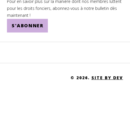
Pour en savoir plus sur la manière dont nos membres luttent
Uganda
pour les droits fonciers, abonnez-vous à notre bulletin dès
Ukraine
maintenant !
S'ABONNER
United Arab Emirates
United Kingdom
United States of America
United States Virgin Islands
Uruguay
© 2026.
SITE BY DEV
Uzbekistan
Vanuatu
Venezuela
Vietnam
Western Sahara