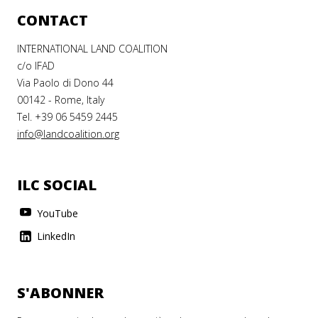
Tanzania
CONTACT
Thailand
INTERNATIONAL LAND COALITION
The Gambia
c/o IFAD
Via Paolo di Dono 44
The Holy See
00142 - Rome, Italy
Togo
Tel. +39 06 5459 2445
info@landcoalition.org
Tonga
Trinidad and Tobago
ILC SOCIAL
Tunisia
YouTube
Turkey
LinkedIn
Turkmenistan
Turks and Caicos Islands
S'ABONNER
Tuvalu