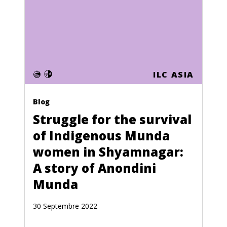
Mauritania
Mauritius
Mayotte
ILC ASIA
Mexico
Moldova
Blog
Monaco
Struggle for the survival
of Indigenous Munda
Mongolia
women in Shyamnagar:
Montserrat
A story of Anondini
Morocco
Munda
Mozambique
30 Septembre 2022
Namibia