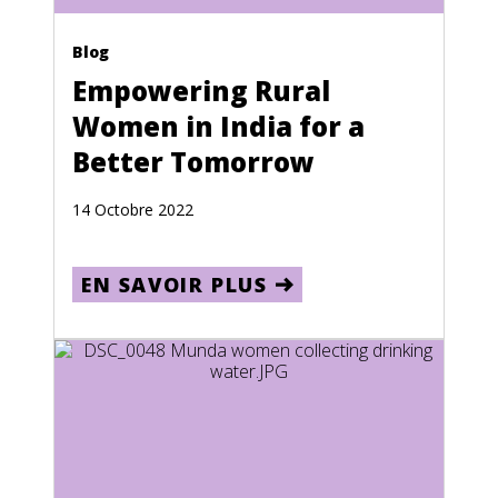
Lithuania
Blog
Luxembourg
Empowering Rural
Macau
Women in India for a
Better Tomorrow
Macedonia
Madagascar
14 Octobre 2022
Malawi
Malaysia
EN SAVOIR PLUS
Maldives
Mali
Malta
Marshall Islands
Martinique