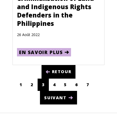
and Indigenous Rights
South Sudan
Defenders in the
Spain
Philippines
Sri Lanka
26 Août 2022
Sudan
Suriname
EN SAVOIR PLUS
Swaziland
Sweden
RETOUR
Switzerland
1
2
3
4
5
6
7
(CURRENT)
Syria
SUIVANT
Taiwan
Tajikistan